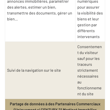
annonces immobilières, paramétrer
numériques
des alertes, estimer un bien,
pour assurer
transmettre des documents, gérer un
la visibilité des
bien…
biens et leur
gestion par
différents
intervenants
Consentemen
t du visiteur
sauf pour les
traceurs
Suivi de la navigation sur le site
strictement
nécessaires
au
fonctionneme
nt du site
Partage de données à des Partenaires Commerciaux
(Uniquement si CENTURY 21 Martinot Immobilier