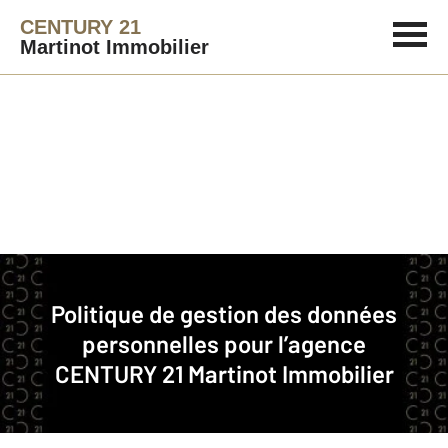
CENTURY 21
Martinot Immobilier
Immobilier
Politique de gestion des données
Politique de gestion des données personnelles pour l’agence CENTURY 21
personnelles pour l’agence
Martinot Immobilier
CENTURY 21 Martinot Immobilier
CENTURY 21 Martinot Immobilier est une agence
immobilière franchisée membre du réseau de franchise
CENTURY 21.