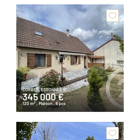
CORBEIL ESSONNES 91
345 000 €
2
120 m
, Maison
, 6 pcs