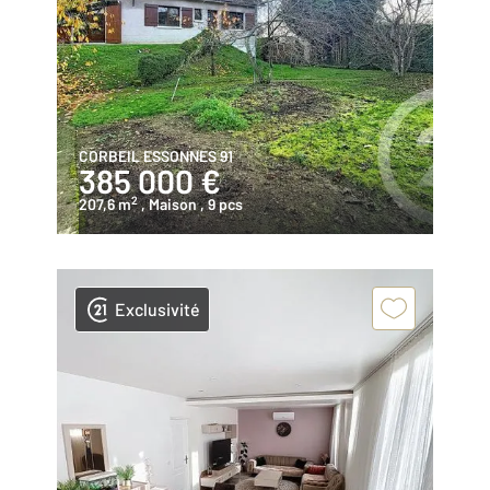
CORBEIL ESSONNES 91
385 000 €
2
207,6 m
, Maison
, 9 pcs
Exclusivité