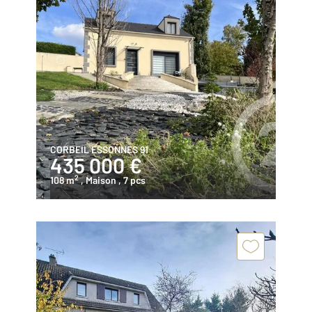
CORBEIL ESSONNES 91
435 000 €
2
108 m
, Maison
, 7 pcs