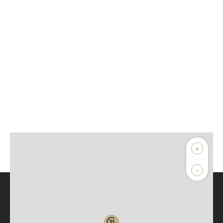
+
-
Parlons de vous, parlons biens